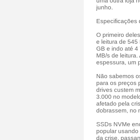
uma outra loja h
junho.
Especificações
O primeiro dele
e leitura de 54
GB e indo até 4
MB/s de leitura
espessura, um p
Não sabemos os
para os preços 
drives custem 
3.000 no model
afetado pela cr
dobrassem, no m
SSDs NVMe enca
popular usando 
da crise, passa