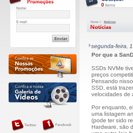
0
items
Nome:
E-mail:
Home
>
Notícias
segunda-feira, 
Por que a San
SSDs NVMe tive
preços competit
Pensando nisso 
SSD, está traz
velocidades de 
Por enquanto, el
uma listagem an
(pode ter sido 
Hardware, são 