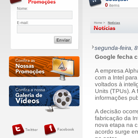
0
items
Nome:
E-mail:
Home
>
Notícias
segunda-feira, 
Google fecha c
A empresa Alph
com a Intel par
voltados à intel
Units (TPUs). A 
informações pub
A decisão ocorr
fabricação da I
nova etapa na c
acordo surge em