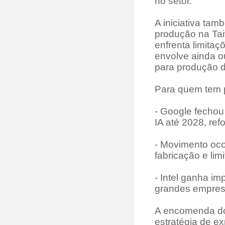
no setor.
A iniciativa tam
produção na Ta
enfrenta limita
envolve ainda o
para produção 
Para quem tem 
- Google fechou 
IA até 2028, re
- Movimento oco
fabricação e li
- Intel ganha i
grandes empresas
A encomenda do 
estratégia de exp