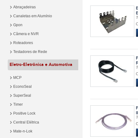
Abraçadeiras
B
Canaletas em Alumínio
T
C
Gpon
Câmera e NVR
Roteadores
Testadores de Rede
Eletro-Eletrônica e Automotiva
T
C
MCP
EconoSeal
SuperSeal
Timer
I
Positive Lock
T
Central Elétrica
C
Mate-n-Lok