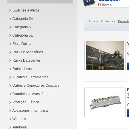
0
items
Switches e Ativos
Categoria 6A
Home
>
Produtos
>
Conecti
Categoria 6
Categoria 5E
Fibra Óptica
T
Racks e Acessórios
C
Racks Datacenter
Rotuladores
Alicates e Ferramentas
Cabos e Conectores Coaxiais
Canaletas e Acessórios
T
T
Proteção Elétrica
C
Acessórios Informática
Wireless
Telefonia