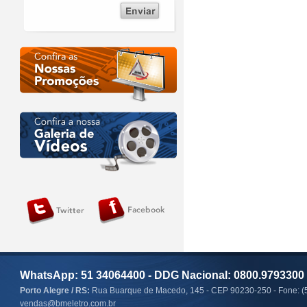
WhatsApp: 51 34064400 - DDG Nacional: 0800.9793300
Porto Alegre / RS:
Rua Buarque de Macedo, 145 - CEP 90230-250 - Fone: (
vendas@bmeletro.com.br