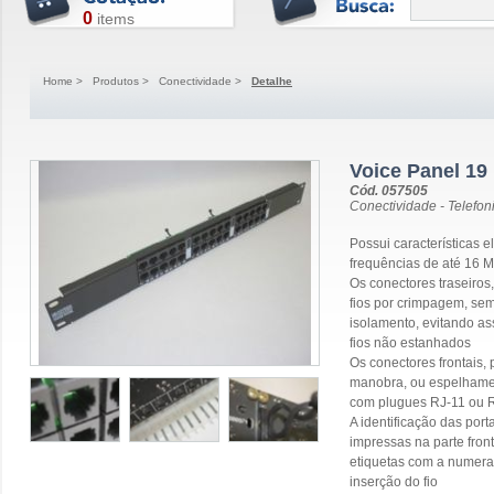
0
items
Home
>
Produtos
>
Conectividade
>
Detalhe
Voice Panel 19
Cód. 057505
Conectividade - Telefon
Possui características 
frequências de até 16 M
Os conectores traseiros
fios por crimpagem, s
isolamento, evitando as
fios não estanhados
Os conectores frontais,
manobra, ou espelhamen
com plugues RJ-11 ou 
A identificação das port
impressas na parte front
etiquetas com a numera
inserção do fio