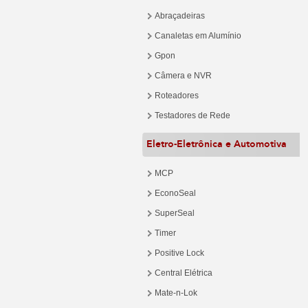
Abraçadeiras
Canaletas em Alumínio
Gpon
Câmera e NVR
Roteadores
Testadores de Rede
Eletro-Eletrônica e Automotiva
MCP
EconoSeal
SuperSeal
Timer
Positive Lock
Central Elétrica
Mate-n-Lok