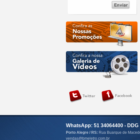
WhatsApp: 51 34064400 - DDG 
Porto Alegre / RS:
Rua Buarque de Macedo,
vendas@bmeletro.com.br