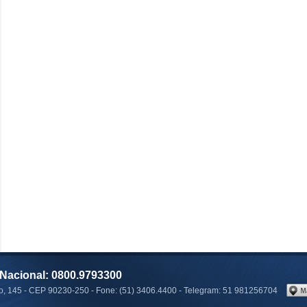
Nacional: 0800.9793300
 145 - CEP 90230-250 - Fone: (51) 3406.4400 - Telegram: 51 981256704