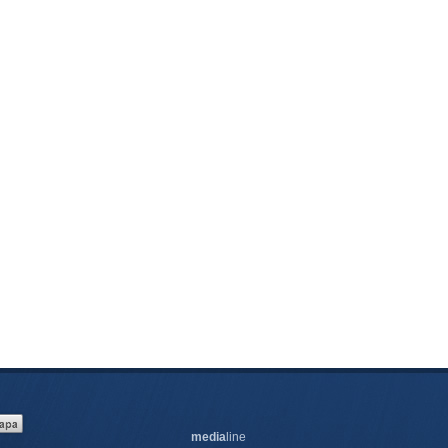
media
line