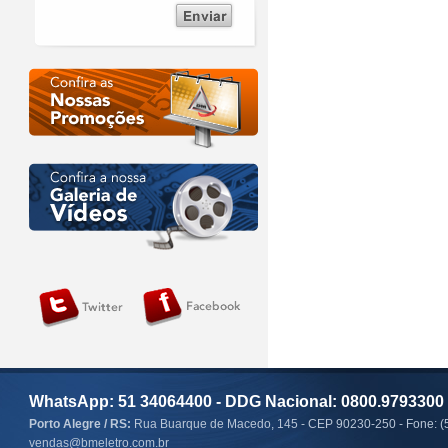
WhatsApp: 51 34064400 - DDG Nacional: 0800.9793300
Porto Alegre / RS:
Rua Buarque de Macedo, 145 - CEP 90230-250 - Fone: (
vendas@bmeletro.com.br