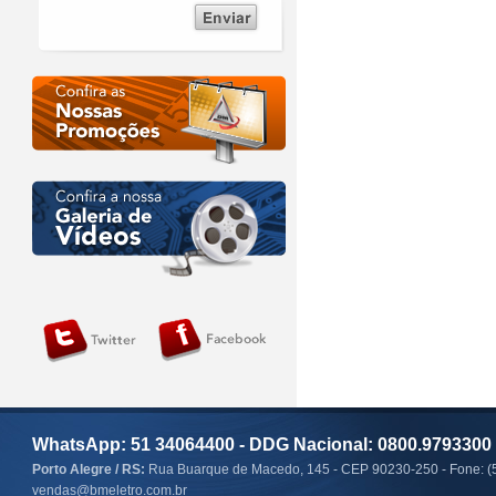
WhatsApp: 51 34064400 - DDG Nacional: 0800.9793300
Porto Alegre / RS:
Rua Buarque de Macedo, 145 - CEP 90230-250 - Fone: (
vendas@bmeletro.com.br