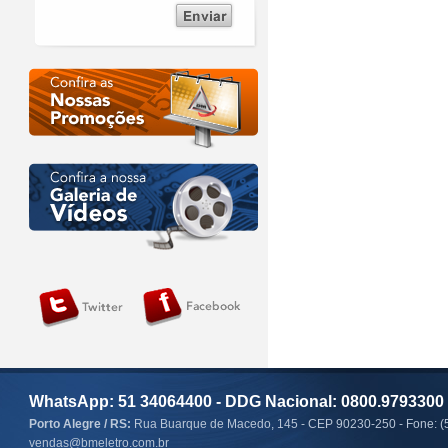
WhatsApp: 51 34064400 - DDG Nacional: 0800.9793300
Porto Alegre / RS:
Rua Buarque de Macedo, 145 - CEP 90230-250 - Fone: (
vendas@bmeletro.com.br