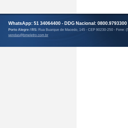
WhatsApp: 51 34064400 - DDG Nacional: 0800.9793300
Porto Alegre / RS:
Rua Buarque de Macedo, 145 - CEP 90230-250 - Fone: (
vendas@bmeletro.com.br