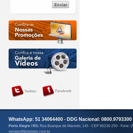
WhatsApp: 51 34064400 - DDG Nacional: 0800.9793300
Porto Alegre / RS:
Rua Buarque de Macedo, 145 - CEP 90230-250 - Fone: (
vendas@bmeletro.com.br