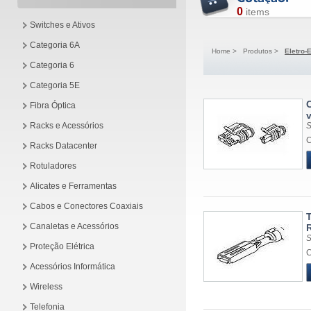
0
items
Switches e Ativos
Categoria 6A
Home
>
Produtos
>
Eletro-
Categoria 6
Categoria 5E
Fibra Óptica
v
Racks e Acessórios
S
C
Racks Datacenter
Rotuladores
Alicates e Ferramentas
Cabos e Conectores Coaxiais
Canaletas e Acessórios
S
Proteção Elétrica
C
Acessórios Informática
Wireless
Telefonia