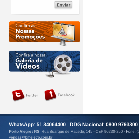
WhatsApp: 51 34064400 - DDG Nacional: 0800.9793300
Porto Alegre / RS:
Rua Buarque de Macedo, 145 - CEP 90230-250 - Fone: (
vendas@bmeletro.com.br