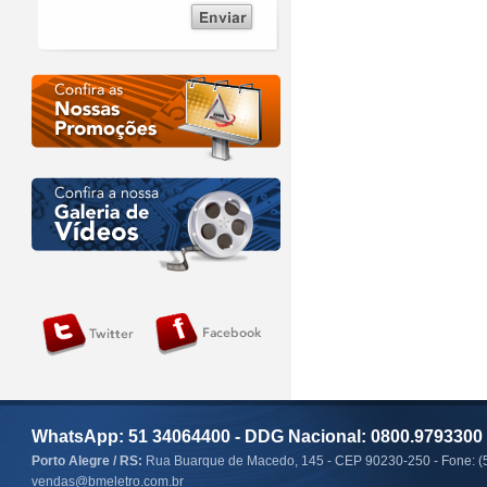
WhatsApp: 51 34064400 - DDG Nacional: 0800.9793300
Porto Alegre / RS:
Rua Buarque de Macedo, 145 - CEP 90230-250 - Fone: (
vendas@bmeletro.com.br