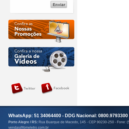
WhatsApp: 51 34064400 - DDG Nacional: 0800.9793300
Porto Alegre / RS:
Rua Buarque de Macedo, 145 - CEP 90230-250 - Fone: (
vendas@bmeletro.com.br