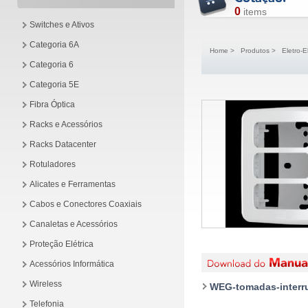
0
items
Switches e Ativos
Categoria 6A
Home
>
Produtos
>
Eletro-E
Categoria 6
Categoria 5E
Fibra Óptica
Racks e Acessórios
Racks Datacenter
Rotuladores
Alicates e Ferramentas
Cabos e Conectores Coaxiais
Canaletas e Acessórios
Proteção Elétrica
Acessórios Informática
Wireless
WEG-tomadas-interru
Telefonia