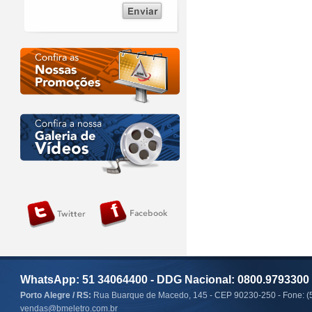
WhatsApp: 51 34064400 - DDG Nacional: 0800.9793300
Porto Alegre / RS:
Rua Buarque de Macedo, 145 - CEP 90230-250 - Fone: (
vendas@bmeletro.com.br