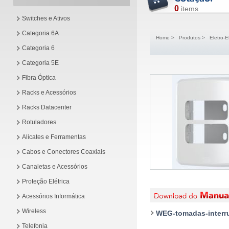
0
items
Switches e Ativos
Categoria 6A
Home
>
Produtos
>
Eletro-E
Categoria 6
Categoria 5E
Fibra Óptica
Racks e Acessórios
Racks Datacenter
Rotuladores
Alicates e Ferramentas
Cabos e Conectores Coaxiais
Canaletas e Acessórios
Proteção Elétrica
Acessórios Informática
Wireless
WEG-tomadas-interru
Telefonia