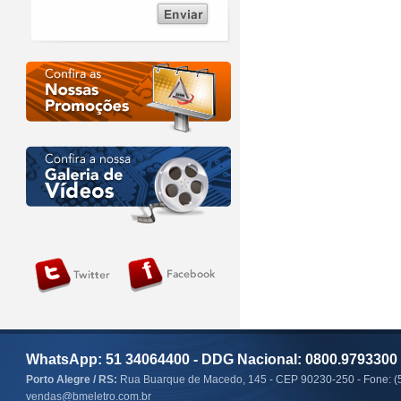
WhatsApp: 51 34064400 - DDG Nacional: 0800.9793300
Porto Alegre / RS:
Rua Buarque de Macedo, 145 - CEP 90230-250 - Fone: (
vendas@bmeletro.com.br