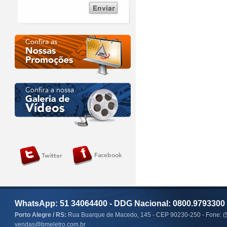
WhatsApp: 51 34064400 - DDG Nacional: 0800.9793300
Porto Alegre / RS:
Rua Buarque de Macedo, 145 - CEP 90230-250 - Fone: (
vendas@bmeletro.com.br